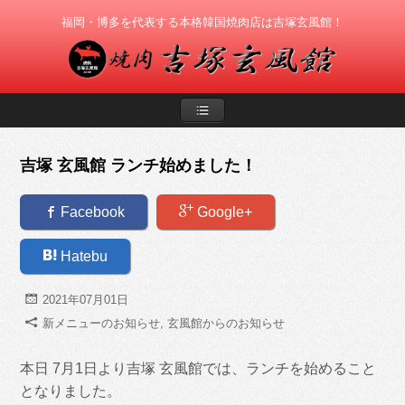
福岡・博多を代表する本格韓国焼肉店は吉塚玄風館！
吉塚 玄風館 ランチ始めました！
Facebook
Google+
Hatebu
d
2021年07月01日
Z
新メニューのお知らせ
,
玄風館からのお知らせ
本日 7月1日より吉塚 玄風館では、ランチを始めること
となりました。